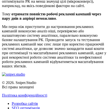
оптимізувати РК на менш значущі цілі (мікроконверсі),
наприклад, на якісь поведінкові фактори на сайті.
Тому
отримати повністю робочі рекламні кампанії через
пару днів в апріорі неможливо
.
Ми перш ніж приступити до настроювання рекламних
кампаній виконуємо аналіз ніші, перевіряємо або
налаштовуємо систему аналітики, паралельно виконуємо
базове налаштування РК. Проводити запуск та тестування
рекламних кампаній має сенс лише при коректно працюючій
системі аналітики, це дозволяє значно заощадити ваші кошти
при оптимізації та масштабуванні рекламних кампаній, адже у
разі некоректної роботи системи аналітики та неефективної
роботи рекламних кампаній відбуватиметься масштабування
ваших збитків.
© 2026. Sniper.Studio
Всі права захищені
Політика конфіденційності
Розробка сайтів
SEO оптимізація