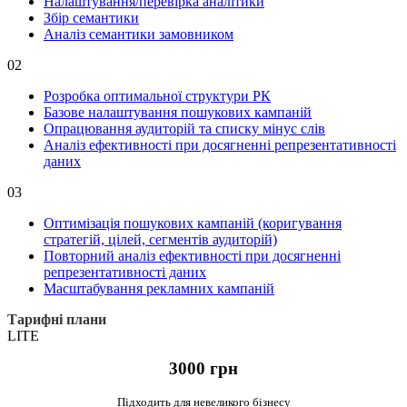
Налаштування/перевірка аналітики
Збір семантики
Аналіз семантики замовником
02
Розробка оптимальної структури РК
Базове налаштування пошукових кампаній
Опрацювання аудиторій та списку мінус слів
Аналіз ефективності при досягненні репрезентативності
даних
03
Оптимізація пошукових кампаній (коригування
стратегій, цілей, сегментів аудиторій)
Повторний аналіз ефективності при досягненні
репрезентативності даних
Масштабування рекламних кампаній
Тарифні плани
LITE
3000 грн
Підходить для невеликого бізнесу