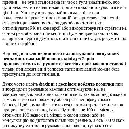
причин – не був встановлена зв’язок з гугл аналітикою, або
були некоректно налаштовані цілі або використовувалися не ті
цілі і т.д. У цьому випадку найоптимальніше при
налаштуванні рекламних кампаній використовувати ручні
стратегії призначення ставок для збору статистики,
оптимізувати РК на конверсії або використовувати стратегії на
основі рентабельності інвестицій буде неправильно, так як
алгоритми через відсутність статистики не будуть розуміти що
від них потрібно.
Відповідно
після первинного налаштування пошукових
рекламних кампаній вони як мінімум 5 днів
працюватимуть на ручних стратегіях призначення ставок
і
тільки при досягненні репрезентативних даних можна буде
приступати до їх оптимізації.
Дуже часто навіть
фахівці з досвідом роблять помилки
при
виборі цілей рекламної кампанії оптимізуючи РК на
макроконверсії, необхідна кількість яких завідомо недосяжна в
рамках існуючого бюджету або через специфіку самого
бізнесу. Щоб кампанії з інтелектуальними стратегіями ставок
працювали ефективно, їх має бути більше 100 на місяць,
отримати 100 заявок на місяць в салон краси або на
консультацію до дієтолога більш ніж реально, а ось 100 заявок
на покупку елітної нерухомості навряд чи, тут має сенс