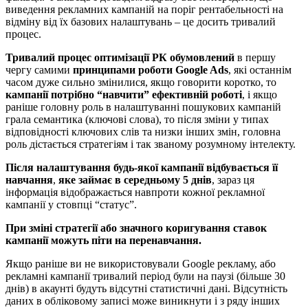
виведення рекламних кампаній на поріг рентабельності на
відміну від їх базових налаштувань – це досить тривалий
процес.
Тривалий процес оптимізації РК обумовлений
в першу
чергу самими
принципами роботи Google Ads
, які останнім
часом дуже сильно змінилися, якщо говорити коротко, то
кампанії потрібно “навчити” ефективній роботі
, і якщо
раніше головну роль в налаштуванні пошукових кампаній
грала семантика (ключові слова), то після зміни у типах
відповідності ключових слів та низки інших змін, головна
роль дістається стратегіям і так званому розумному інтелекту.
Після налаштування
будь-якої кампанії відбувається її
навчання
,
яке займає в середньому 5 днів
, зараз ця
інформація відображається навпроти кожної рекламної
кампанії у стовпці “статус”.
При зміні стратегії або значного коригування ставок
кампанії можуть піти на перенавчання.
Якщо раніше ви не використовували Google рекламу, або
рекламні кампанії тривалий період були на паузі (більше 30
днів) в акаунті будуть відсутні статистичні дані. Відсутність
даних в обліковому записі може виникнути і з ряду інших