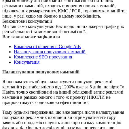
крім комплексу дій пов'язаних з оптимізацією поточних
рекламних кампаній, входить створення нових кампаній,
підключення ремаркетингу, КМС / РСЯ, торгових кампаній та
інше, у разі якщо ми бачимо в цьому необхідність.
Безкоштовні консультації
Ми так само консультуємо Вас щодо інших джерел трафіку, їх
рентабельності та можливості оптимізації.
Вас також може зацікавити
Комплексні рішення в Google Ads
Налаштування пошукових кампаній
Комплексне SEO просування
Консультація
Налаштування пошукових кампаній
Якщо вам хтось обіцяє налаштувати пошукові рекламні
кампанії з рентабельністю від 1200% вже за 5 днів, не вірте їм.
Навіть точно скопійовані на інший обліковий запис рекламні
кампанії в рамках одного і того ж проекту НІКОЛИ не
працюватимуть з однаковою ефективністю.
Тому будь-які твердження, що вже завтра після налаштування
пошукових рекламних кампаній ви отримуватимете гору
заявок або продажів свідчить лише про низьку компетенцію
фахівця. Фахівець з досвідом відразу вас попередить, що