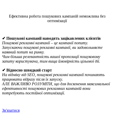
Ефективна робота пошукових кампаній неможлива без
оптимізації
Що дасть Вашому бізнесу пошукова рекламна кампанія?
✔ Пошукові кампанії наводять зацікавлених клієнтів
Пошукові рекламні кампанії – це кампанії попиту.
Запускаючи пошукові рекламні кампанії, ви задовольняєте
наявний попит на ринку.
Чим більша релевантність вашої пропозиції пошуковому
запиту користувача, тим вища ймовірність цільової дії.
✔ Відносно швидкий старт
На відміну від SEO, пошукові рекламні кампанії починають
працювати відразу після їх запуску.
АЛЕ ВАЖЛИВО РОЗУМІТИ, що для досягнення максимальної
ефективності пошукових рекламних кампаній вони
потребують постійної оптимізації.
Зв'язатися