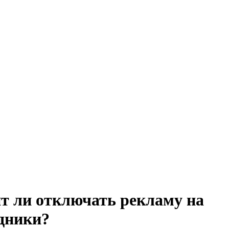
т ли отключать рекламу на
дники?