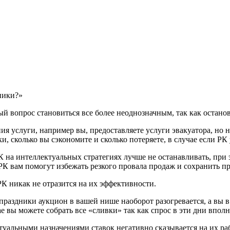
ники?»
й вопрос становиться все более неоднозначным, так как остано
я услуги, например вы, предоставляете услуги эвакуатора, но н
ки, сколько вы сэкономите и сколько потеряете, в случае если РК
К на интеллектуальных стратегиях лучше не останавливать, при 
 РК вам помогут избежать резкого провала продаж и сохранить п
РК никак не отразится на их эффективности.
праздники аукцион в вашей нише наоборот разогревается, а вы в 
ае вы можете собрать все «сливки» так как спрос в эти дни впо
туальными назначениями ставок негативно сказывается на их ра