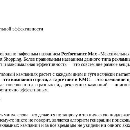
альной эффективности
 довольно пафосным названием
Performance Max
«Максимальная э
rt Shopping. Более правильным названием данного типа рекла
ат и максимальная эффективность — это совсем две разные вещи
амный кампаниях растет с каждым днем и гугл всячески пытает
 это кампании спроса, а таргетинг в КМС — это кампании 
шал совершенно два разных вида рекламных кампаний — поисков
достаточно эффективным.
в
:
 минус слова, это делается по запросу в техническую поддержк
ему-то никто не говорит, является алгоритм генерации поисков
рекламных кампаний и за все время мы не увидели ни одного акк