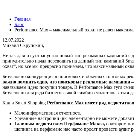
Главная
Блог
Performance Max – максимальный охват не равен максим
12.07.2022
Михаил Скрупский,
Не так давно гугл запустил новый тип рекламных кампаний с
принудительно начал переводить на данный тип кампаний Sma
охват”, но все мы прекрасно понимаем, что максимальный охв
Безусловно конкуренция в поисковых и обычных торговых рекл
важно помнить одно, что поисковые рекламные кампании —
навязываем идею покупки товара. В Performance Max гугл сме
Безусловно для ряда бизнесов такой симбиоз может оказаться 
Как и Smart Shopping
Performance Max имеет ряд недостатко
Малоинформативная отчетность
Урезанные настройки (вы элементарно не можете добавить
Главным недостатком Перфоманс Макса,
о котором поч
шопинга на перфоманс нас часто просят провести аудит 