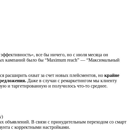
ффективность», все бы ничего, но с июля месяца он
мных кампаний было бы “Maximum reach” — “Максимальный
.
ся расширить охват за счет новых плейсментов, но
крайне
предложения.
Даже в случаи с ремаркетингом мы клиенту
ую и таргетированную и получилось что-то среднее.
у)
ых объявлений. В связи с принудительным переходом со смарт
аунта с корректными настройками.